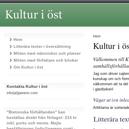
Hem
Hem
Kultur i ös
Litterära texter i översättning
Möten med människor och platser
Välkommen till Kul
Möten med författare och böcker
samhällsförhålla
Om Kultur i öst
Jag som driver sajten
kunskap om och förmed
välkommen att ta del a
Kontakta Kultur i öst
i gästboken!
info(at)perenn.com
Vägar ut (en inle
Artiklarna är sorterad
"Bretonska förhållanden" kan
Litterära tex
beställas direkt från förlaget: 214 kr
inkl. porto och moms. Mejla
beställningen (info@perenn.com) -