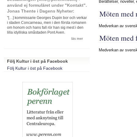
Berättelser, noveller, 
använd ej formuläret under "Kontakt".
Möten med m
Jonas Thente i Dagens Nyheter:
"[…] kommissarie Georges Dupin bor och verkar
i staden Concarneau, men i den första romanen
Medverkan av svenska
om honom och hans fall rör han sig mest i den
lilla idylliska småstaden Pont Aven.
Möten med f
läs mer
Medverkan av svenska
Följ Kultur i öst på Facebook
Följ Kultur i öst på Facebook