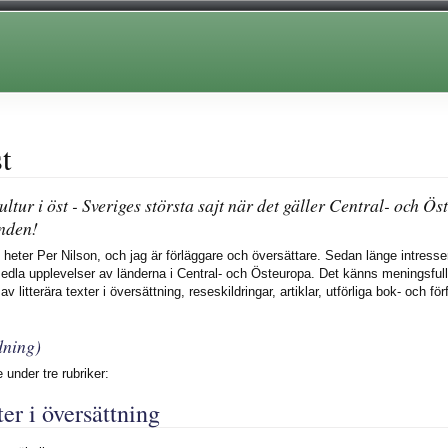
t
tur i öst - Sveriges största sajt när det gäller Central- och Öst
nden!
 heter Per Nilson, och jag är förläggare och översättare. Sedan länge intresser
la upplevelser av länderna i Central- och Östeuropa. Det känns meningsfullt 
v litterära texter i översättning, reseskildringar, artiklar, utförliga bok- och 
dning)
e under tre rubriker:
ter i översättning